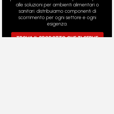
alle soluzioni per ambienti alimentari o
sanitari: distribuiamo componenti di
scorrimento per ogni settore e ogni
esigenza.
TROVA IL PRODOTTO CHE TI SERVE
RULLI PER TRANSPALLET
I transpallet lavorano sotto carico continuo,
su pavimenti non sempre perfetti. I rulli che