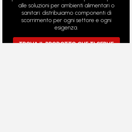
alle soluzioni per ambienti alimentari o
sanitari: distribuiamo componenti di
scorrimento per ogni settore e ogni
esigenza.
TROVA IL PRODOTTO CHE TI SERVE
RULLI PER TRANSPALLET
I transpallet lavorano sotto carico continuo,
su pavimenti non sempre perfetti. I rulli che