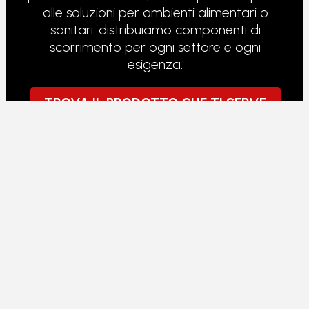
alle soluzioni per ambienti alimentari o
sanitari: distribuiamo componenti di
scorrimento per ogni settore e ogni
esigenza.
TROVA IL PRODOTTO CHE TI SERVE
RULLI PER TRANSPALLET
I transpallet lavorano sotto carico continuo,
su pavimenti non sempre perfetti. I rulli che