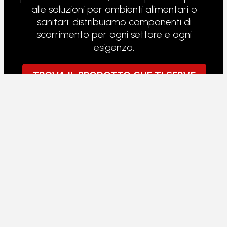
alle soluzioni per ambienti alimentari o
sanitari: distribuiamo componenti di
scorrimento per ogni settore e ogni
esigenza.
TROVA IL PRODOTTO CHE TI SERVE
RULLI PER TRANSPALLET
I transpallet lavorano sotto carico continuo,
su pavimenti non sempre perfetti. I rulli che