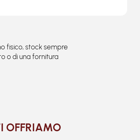
ino fisico, stock sempre
o o di una fornitura
TI OFFRIAMO