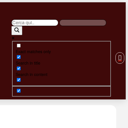
Exact matches only
Search in title
Search in content