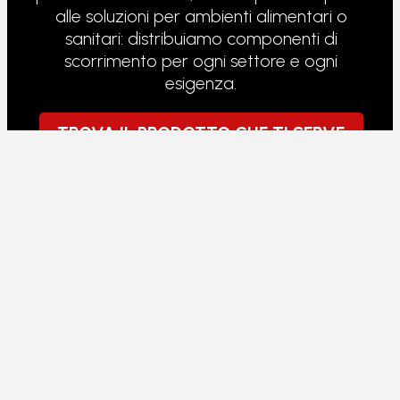
alle soluzioni per ambienti alimentari o
sanitari: distribuiamo componenti di
scorrimento per ogni settore e ogni
esigenza.
TROVA IL PRODOTTO CHE TI SERVE
RULLI PER TRANSPALLET
I transpallet lavorano sotto carico continuo,
su pavimenti non sempre perfetti. I rulli che