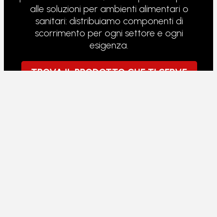
alle soluzioni per ambienti alimentari o
sanitari: distribuiamo componenti di
scorrimento per ogni settore e ogni
esigenza.
TROVA IL PRODOTTO CHE TI SERVE
RULLI PER TRANSPALLET
I transpallet lavorano sotto carico continuo,
su pavimenti non sempre perfetti. I rulli che