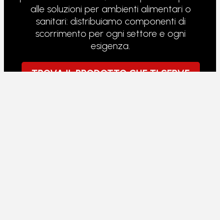
alle soluzioni per ambienti alimentari o
sanitari: distribuiamo componenti di
scorrimento per ogni settore e ogni
esigenza.
TROVA IL PRODOTTO CHE TI SERVE
RULLI PER TRANSPALLET
I transpallet lavorano sotto carico continuo,
su pavimenti non sempre perfetti. I rulli che