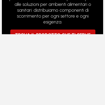
alle soluzioni per ambienti alimentari o
sanitari: distribuiamo componenti di
scorrimento per ogni settore e ogni
esigenza.
TROVA IL PRODOTTO CHE TI SERVE
RULLI PER TRANSPALLET
I transpallet lavorano sotto carico continuo,
su pavimenti non sempre perfetti. I rulli che