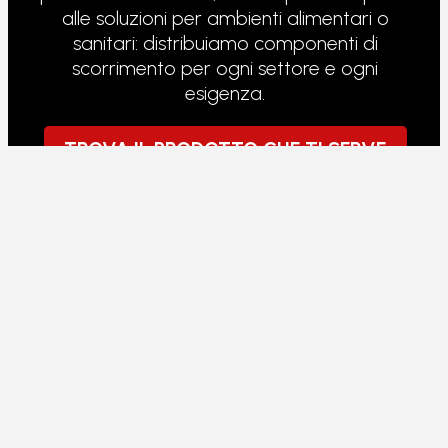
alle soluzioni per ambienti alimentari o
sanitari: distribuiamo componenti di
scorrimento per ogni settore e ogni
esigenza.
TROVA IL PRODOTTO CHE TI SERVE
RULLI PER TRANSPALLET
I transpallet lavorano sotto carico continuo,
su pavimenti non sempre perfetti. I rulli che