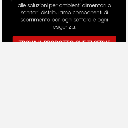
alle soluzioni per ambienti alimentari o
sanitari: distribuiamo componenti di
scorrimento per ogni settore e ogni
esigenza.
TROVA IL PRODOTTO CHE TI SERVE
RULLI PER TRANSPALLET
I transpallet lavorano sotto carico continuo,
su pavimenti non sempre perfetti. I rulli che