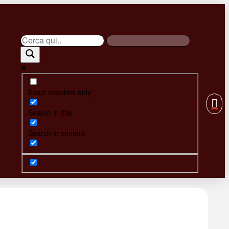
Exact matches only
Search in title
Search in content