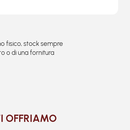
ino fisico, stock sempre
o o di una fornitura
TI OFFRIAMO