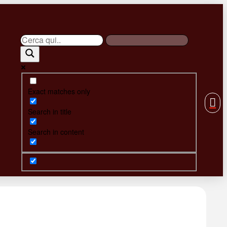
Exact matches only
Search in title
Search in content