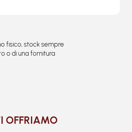
ino fisico, stock sempre
o o di una fornitura
TI OFFRIAMO