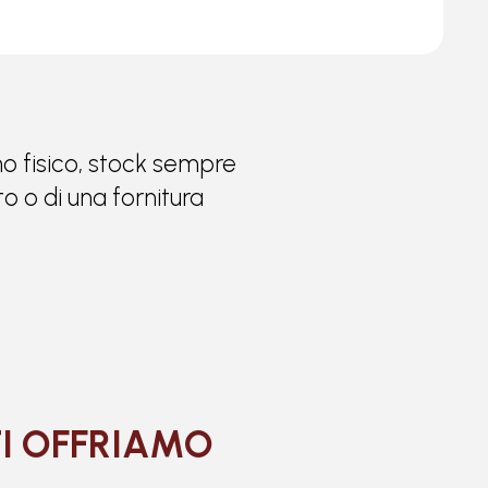
ino fisico, stock sempre
o o di una fornitura
TI OFFRIAMO