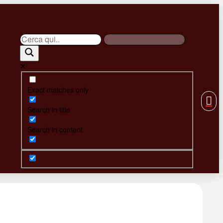
Exact matches only
Search in title
Search in content